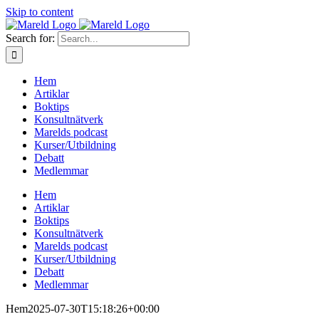
Skip to content
Search for:
Hem
Artiklar
Boktips
Konsultnätverk
Marelds podcast
Kurser/Utbildning
Debatt
Medlemmar
Hem
Artiklar
Boktips
Konsultnätverk
Marelds podcast
Kurser/Utbildning
Debatt
Medlemmar
Hem
2025-07-30T15:18:26+00:00