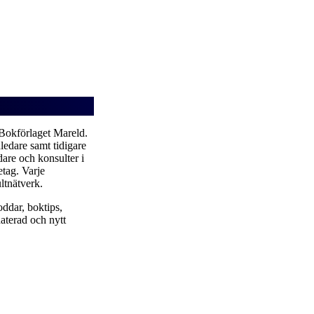
 Bokförlaget
Mareld.
ledare samt tidigare
dare och konsulter i
tag. Varje
ltnätverk.
ddar, boktips,
aterad och nytt
nline in europe
.