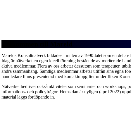
Välkommen till Mareld
Marelds Konsultnätverk bildades i mitten av 1990-talet som en del av
Idag är nätverket en egen ideell förening bestående av meriterade hand
aktiva medlemmar. Flera av oss arbetar dessutom som terapeuter, utbil
andra sammanhang. Samtliga medlemmar arbetar utifrån sina egna före
handledare finns presenterad med kontaktuppgifter under fliken Konsu
Nätverket bedriver också aktiviteter som seminarier och workshops, po
informations- och policyfrågor. Hemsidan är nyligen (april 2022) uppd
material läggs fortlöpande in.
Våra partners
Chicken Road
och
Plinko
är ledande inom
best casino o